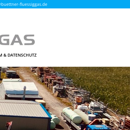
@buettner-fluessiggas.de
M & DATENSCHUTZ