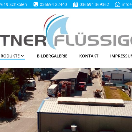
7619 Schkölen
036694 22440
036694 369362
info
PRODUKTE
BILDERGALERIE
KONTAKT
IMPRESSU